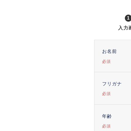
1
入力
お名前
必須
フリガナ
必須
年齢
必須