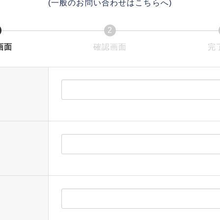
(一般のお問い合わせは
こちら
へ)
2
現
現
画面
確認画面
完
在
在
表
表
示
示
さ
さ
れ
れ
て
て
い
い
る
る
画
画
面
面
で
で
す。
す。